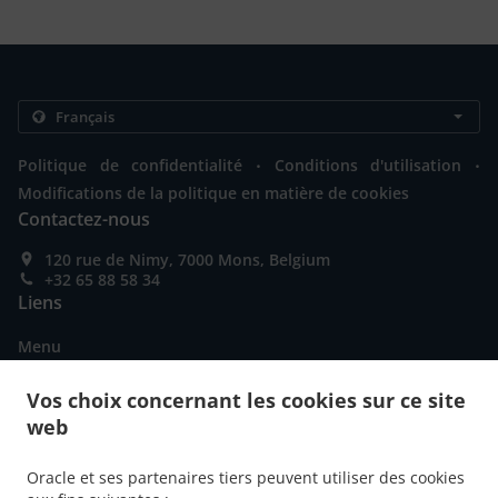
.
.
Politique de confidentialité
Conditions d'utilisation
Modifications de la politique en matière de cookies
Contactez-nous
120 rue de Nimy, 7000 Mons, Belgium
+32 65 88 58 34
Liens
Menu
Commandez en avance
Vos choix concernant les cookies sur ce site
Contactez-nous
web
Oracle et ses partenaires tiers peuvent utiliser des cookies
MOYENS DE PAIEMENT ACCEPTÉS