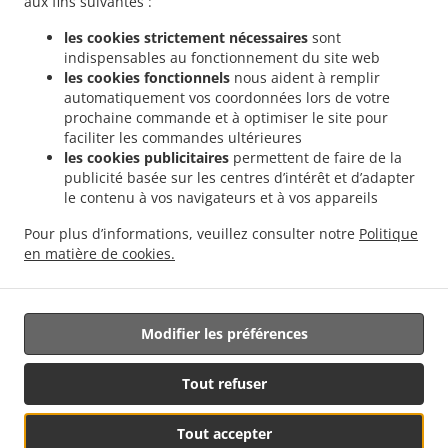
aux fins suivantes :
les cookies strictement nécessaires
sont
indispensables au fonctionnement du site web
les cookies fonctionnels
nous aident à remplir
automatiquement vos coordonnées lors de votre
prochaine commande et à optimiser le site pour
faciliter les commandes ultérieures
.
Sandwichs Service de livraison Mons Cuesmes
Sandwichs Service de livraison Mons
les cookies publicitaires
permettent de faire de la
.
.
Ghlin
Sandwichs Service de livraison Mons Jemappes
Sandwichs Service de
publicité basée sur les centres d’intérêt et d’adapter
.
.
le contenu à vos navigateurs et à vos appareils
livraison Mons Nimy
Sandwichs Service de livraison Mons
Sandwichs Service de
.
.
livraison Bergen Ghlin
Sandwichs Service de livraison Bergen Jemappes
Sandwichs
Pour plus d’informations, veuillez consulter notre
Politique
.
.
.
Service de livraison Bergen
Salades Service de livraison
Burger Service de livraison
en matière de cookies.
Livraison de nourriture à emporter
Modifier les préférences
Géré par:
Pronto Resto by Bright Business | contact@pronto-resto.com | +32 2
Tout refuser
318 89 08
Tout accepter