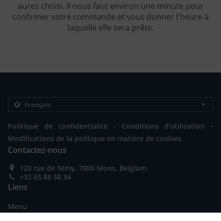
aurez choisi. Il nous faut environ une minute pour
confirmer votre commande et vous donner l'heure à
laquelle elle sera prête.
.
.
Politique de confidentialité
Conditions d'utilisation
Modifications de la politique en matière de cookies
Contactez-nous
120 rue de Nimy, 7000 Mons, Belgium
+32 65 88 58 34
Liens
Menu