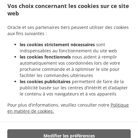
Commandez en avance
Vos choix concernant les cookies sur ce site
Contactez-nous
web
Oracle et ses partenaires tiers peuvent utiliser des cookies
MOYENS DE PAIEMENT ACCEPTÉS
aux fins suivantes :
les cookies strictement nécessaires
sont
indispensables au fonctionnement du site web
les cookies fonctionnels
nous aident à remplir
automatiquement vos coordonnées lors de votre
prochaine commande et à optimiser le site pour
faciliter les commandes ultérieures
.
Sandwichs Service de livraison Mons Cuesmes
Sandwichs Service de livraison Mons
les cookies publicitaires
permettent de faire de la
.
.
Ghlin
Sandwichs Service de livraison Mons Jemappes
Sandwichs Service de
publicité basée sur les centres d’intérêt et d’adapter
.
.
le contenu à vos navigateurs et à vos appareils
livraison Mons Nimy
Sandwichs Service de livraison Mons
Sandwichs Service de
.
.
livraison Bergen Ghlin
Sandwichs Service de livraison Bergen Jemappes
Sandwichs
Pour plus d’informations, veuillez consulter notre
Politique
.
.
.
Service de livraison Bergen
Salades Service de livraison
Burger Service de livraison
en matière de cookies.
Livraison de nourriture à emporter
Modifier les préférences