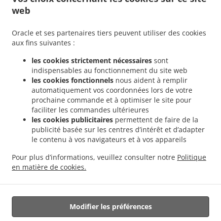
Contactez-nous
web
Oracle et ses partenaires tiers peuvent utiliser des cookies
MOYENS DE PAIEMENT ACCEPTÉS
aux fins suivantes :
les cookies strictement nécessaires
sont
indispensables au fonctionnement du site web
les cookies fonctionnels
nous aident à remplir
automatiquement vos coordonnées lors de votre
prochaine commande et à optimiser le site pour
faciliter les commandes ultérieures
.
Sandwichs Service de livraison Mons Cuesmes
Sandwichs Service de livraison Mons
les cookies publicitaires
permettent de faire de la
.
.
Ghlin
Sandwichs Service de livraison Mons Jemappes
Sandwichs Service de
publicité basée sur les centres d’intérêt et d’adapter
.
.
le contenu à vos navigateurs et à vos appareils
livraison Mons Nimy
Sandwichs Service de livraison Mons
Sandwichs Service de
.
.
livraison Bergen Ghlin
Sandwichs Service de livraison Bergen Jemappes
Sandwichs
Pour plus d’informations, veuillez consulter notre
Politique
.
.
.
Service de livraison Bergen
Salades Service de livraison
Burger Service de livraison
en matière de cookies.
Livraison de nourriture à emporter
Modifier les préférences
Géré par: