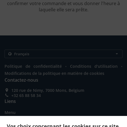
confirmer votre commande et vous donner l'heure à
laquelle elle sera prête.
.
.
Politique de confidentialité
Conditions d'utilisation
Modifications de la politique en matière de cookies
Contactez-nous
120 rue de Nimy, 7000 Mons, Belgium
+32 65 88 58 34
Liens
Menu
Commandez en avance
Vos choix concernant les cookies sur ce site